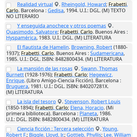
Realidad virtual
.
Rheingold, Howard
;
Frabetti
,
Carlo
.
Barcelona
:
Gedisa
,
1994
.
U.I.
: DGL. (M) TEXTO
NO LITERARIO
Y enseguida anochece y otros poemas
.
Quasimodo, Salvatore
;
Frabetti
,
Carlo
.
Buenos Aires
:
Hyspamérica
,
1983
.
U.I.
: DGL. (M) LITERATURA
El flautista de Hamelin
.
Browning, Robert
(1880-
1937);
Frabetti
,
Carlo
.
Buenos Aires
:
Sudamericana
,
1985
.
U.I.
: DGL. ISBN: 8482800434. (M) LITERATURA
La mansión de las rosas
.
Swann, Thomas
Burnett
(1928-1976);
Frabetti
,
Carlo
;
Hegewicz,
Enrique
. (Libro Amigo-Ciencia Ficción).
Barcelona
:
Bruguera
,
1981
.
U.I.
: DGL. ISBN: 840207281X.
(M) LITERATURA
La isla del tesoro
.
Stevenson, Robert Louis
(1850-1894);
Frabetti
,
Carlo
;
Elena, Horacio
. (Mi
primera biblioteca).
Barcelona
:
Planeta
,
1986
.
U.I.
: DGL. ISBN: 8482800434. (M) LITERATURA
Ciencia ficción : Tercera selección
.
Young,
Robert F.
;
Biggle, Lloyd, Jr.
;
Gottieb, Phyllis
;
Lee, William