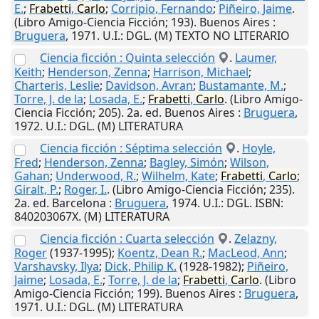
E.
;
Frabetti
,
Carlo
;
Corripio, Fernando
;
Piñeiro, Jaime
.
(Libro Amigo-Ciencia Ficción; 193).
Buenos Aires
:
Bruguera
,
1971
.
U.I.
: DGL. (M) TEXTO NO LITERARIO
Ciencia ficción : Quinta selección
.
Laumer,
Keith
;
Henderson, Zenna
;
Harrison, Michael
;
Charteris, Leslie
;
Davidson, Avran
;
Bustamante, M.
;
Torre, J. de la
;
Losada, E.
;
Frabetti
,
Carlo
. (Libro Amigo-
Ciencia Ficción; 205). 2a. ed.
Buenos Aires
:
Bruguera
,
1972
.
U.I.
: DGL. (M) LITERATURA
Ciencia ficción : Séptima selección
.
Hoyle,
Fred
;
Henderson, Zenna
;
Bagley, Simón
;
Wilson,
Gahan
;
Underwood, R.
;
Wilhelm, Kate
;
Frabetti
,
Carlo
;
Giralt, P.
;
Roger, I.
. (Libro Amigo-Ciencia Ficción; 235).
2a. ed.
Barcelona
:
Bruguera
,
1974
.
U.I.
: DGL. ISBN:
840203067X. (M) LITERATURA
Ciencia ficción : Cuarta selección
.
Zelazny,
Roger
(1937-1995);
Koentz, Dean R.
;
MacLeod, Ann
;
Varshavsky, Ilya
;
Dick, Philip K.
(1928-1982);
Piñeiro,
Jaime
;
Losada, E.
;
Torre, J. de la
;
Frabetti
,
Carlo
. (Libro
Amigo-Ciencia Ficción; 199).
Buenos Aires
:
Bruguera
,
1971
.
U.I.
: DGL. (M) LITERATURA