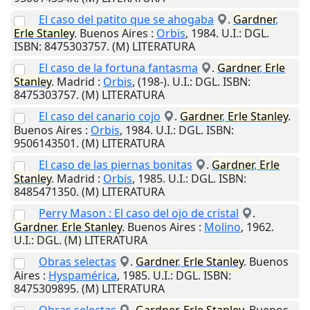
El caso del patito que se ahogaba
.
Gardner
,
Erle
Stanley
.
Buenos Aires
:
Orbis
,
1984
.
U.I.
: DGL.
ISBN: 8475303757. (M) LITERATURA
El caso de la fortuna fantasma
.
Gardner
,
Erle
Stanley
.
Madrid
:
Orbis
,
(198-)
.
U.I.
: DGL. ISBN:
8475303757. (M) LITERATURA
El caso del canario cojo
.
Gardner
,
Erle
Stanley
.
Buenos Aires
:
Orbis
,
1984
.
U.I.
: DGL. ISBN:
9506143501. (M) LITERATURA
El caso de las piernas bonitas
.
Gardner
,
Erle
Stanley
.
Madrid
:
Orbis
,
1985
.
U.I.
: DGL. ISBN:
8485471350. (M) LITERATURA
Perry Mason : El caso del ojo de cristal
.
Gardner
,
Erle
Stanley
.
Buenos Aires
:
Molino
,
1962
.
U.I.
: DGL. (M) LITERATURA
Obras selectas
.
Gardner
,
Erle
Stanley
.
Buenos
Aires
:
Hyspamérica
,
1985
.
U.I.
: DGL. ISBN:
8475309895. (M) LITERATURA