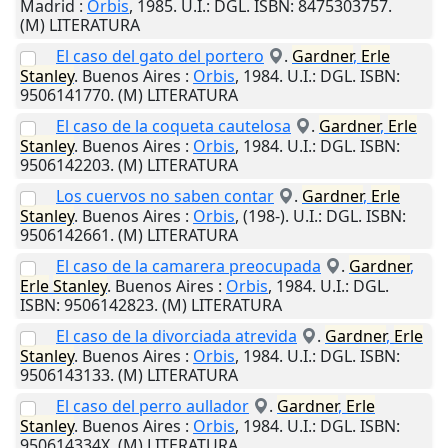
Madrid
:
Orbis
,
1985
.
U.I.
: DGL. ISBN: 8475303757.
(M) LITERATURA
El caso del gato del portero
.
Gardner
,
Erle
Stanley
.
Buenos Aires
:
Orbis
,
1984
.
U.I.
: DGL. ISBN:
9506141770. (M) LITERATURA
El caso de la coqueta cautelosa
.
Gardner
,
Erle
Stanley
.
Buenos Aires
:
Orbis
,
1984
.
U.I.
: DGL. ISBN:
9506142203. (M) LITERATURA
Los cuervos no saben contar
.
Gardner
,
Erle
Stanley
.
Buenos Aires
:
Orbis
,
(198-)
.
U.I.
: DGL. ISBN:
9506142661. (M) LITERATURA
El caso de la camarera preocupada
.
Gardner
,
Erle
Stanley
.
Buenos Aires
:
Orbis
,
1984
.
U.I.
: DGL.
ISBN: 9506142823. (M) LITERATURA
El caso de la divorciada atrevida
.
Gardner
,
Erle
Stanley
.
Buenos Aires
:
Orbis
,
1984
.
U.I.
: DGL. ISBN:
9506143133. (M) LITERATURA
El caso del perro aullador
.
Gardner
,
Erle
Stanley
.
Buenos Aires
:
Orbis
,
1984
.
U.I.
: DGL. ISBN:
950614334X. (M) LITERATURA