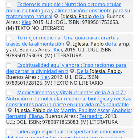
Esclerosis múltiple : Nutrición ortomolecular,
medicina biológica y alimentación consciente para su
tratamiento natural
.
Iglesia
,
Pablo
de la
.
Buenos
Aires
:
Kier
,
2015
.
U.I.
: DGL. ISBN: 9789501753653.
(M) TEXTO NO LITERARIO
Tu mejor medicina : Una guía para curarte a
través de la alimentación
.
Iglesia
,
Pablo
de la
. amp.
y act.
Buenos Aires
:
Kier
,
2015
.
U.I.
: DGL. ISBN:
9789501753639. (M) LITERATURA
Espiritualidad aquí y ahora : Inspiraciones para
despertar la divinidad en ti
.
De la
Iglesia
,
Pablo
.
Buenos Aires
:
Kier
,
2012
.
U.I.
: DGL. ISBN:
9789501728125. (M) TEXTO NO LITERARIO
MedicAlimentos y VitaNutrientes de la A a la Z :
Nutrición ortomolecular medicina, biológica y recetas
conscientes para iniciarte en una vida más saludable
.
Iglesia
,
Pablo
de la
;
Martín, Pablito
;
Ascar, Anabela
;
Bernattá, Eliana
.
Buenos Aires
:
Tetraedro
,
2013
.
U.I.
: DGL. ISBN: 9789871853083. (M) LITERATURA
Liderazgo espiritual : Despertar las emociones
del alma y manifestar un existencia con propósito