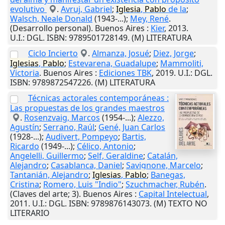
evolutivo
.
Avruj, Gabriel
;
Iglesia
,
Pablo
de la
;
Walsch, Neale Donald
(1943-...);
Mey, René
.
(Desarrollo personal).
Buenos Aires
:
Kier
,
2013
.
U.I.
: DGL. ISBN: 9789501728149. (M) LITERATURA
Ciclo Incierto
.
Almanza, Josué
;
Diez, Jorge
;
Iglesias
,
Pablo
;
Estevarena, Guadalupe
;
Mammoliti,
Victoria
.
Buenos Aires
:
Ediciones TBK
,
2019
.
U.I.
: DGL.
ISBN: 9789872547226. (M) LITERATURA
Técnicas actorales contemporáneas :
Las propuestas de los grandes maestros
.
Rosenzvaig, Marcos
(1954-...);
Alezzo,
Agustín
;
Serrano, Raúl
;
Gené, Juan Carlos
(1928-...);
Audivert, Pompeyo
;
Bartis,
Ricardo
(1949-...);
Célico, Antonio
;
Angelelli, Guillermo
;
Self, Geraldine
;
Catalán,
Alejandro
;
Casablanca, Daniel
;
Savignone, Marcelo
;
Tantanián, Alejandro
;
Iglesias
,
Pablo
;
Banegas,
Cristina
;
Romero, Luis "Indio"
;
Szuchmacher, Rubén
.
(Claves del arte; 3).
Buenos Aires
:
Capital Intelectual
,
2011
.
U.I.
: DGL. ISBN: 9789876143073. (M) TEXTO NO
LITERARIO