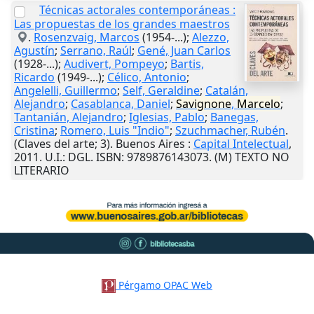
Técnicas actorales contemporáneas :
Las propuestas de los grandes maestros
.
Rosenzvaig, Marcos
(1954-...);
Alezzo,
Agustín
;
Serrano, Raúl
;
Gené, Juan Carlos
(1928-...);
Audivert, Pompeyo
;
Bartis,
Ricardo
(1949-...);
Célico, Antonio
;
Angelelli, Guillermo
;
Self, Geraldine
;
Catalán,
Alejandro
;
Casablanca, Daniel
;
Savignone
,
Marcelo
;
Tantanián, Alejandro
;
Iglesias, Pablo
;
Banegas,
Cristina
;
Romero, Luis "Indio"
;
Szuchmacher, Rubén
.
(Claves del arte; 3).
Buenos Aires
:
Capital Intelectual
,
2011
.
U.I.
: DGL. ISBN: 9789876143073. (M) TEXTO NO
LITERARIO
Pérgamo OPAC Web