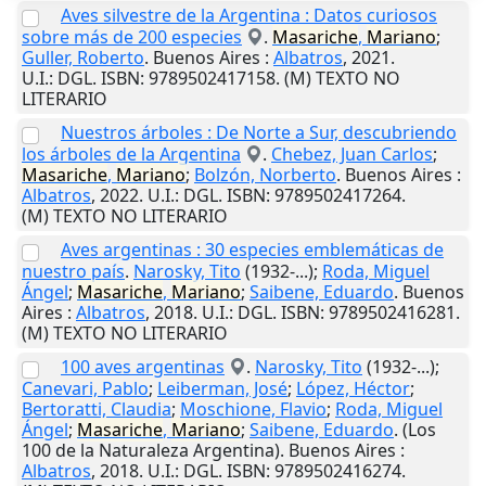
Aves silvestre de la Argentina : Datos curiosos
sobre más de 200 especies
.
Masariche
,
Mariano
;
Guller, Roberto
.
Buenos Aires
:
Albatros
,
2021
.
U.I.
: DGL. ISBN: 9789502417158. (M) TEXTO NO
LITERARIO
Nuestros árboles : De Norte a Sur, descubriendo
los árboles de la Argentina
.
Chebez, Juan Carlos
;
Masariche
,
Mariano
;
Bolzón, Norberto
.
Buenos Aires
:
Albatros
,
2022
.
U.I.
: DGL. ISBN: 9789502417264.
(M) TEXTO NO LITERARIO
Aves argentinas : 30 especies emblemáticas de
nuestro país
.
Narosky, Tito
(1932-...);
Roda, Miguel
Ángel
;
Masariche
,
Mariano
;
Saibene, Eduardo
.
Buenos
Aires
:
Albatros
,
2018
.
U.I.
: DGL. ISBN: 9789502416281.
(M) TEXTO NO LITERARIO
100 aves argentinas
.
Narosky, Tito
(1932-...);
Canevari, Pablo
;
Leiberman, José
;
López, Héctor
;
Bertoratti, Claudia
;
Moschione, Flavio
;
Roda, Miguel
Ángel
;
Masariche
,
Mariano
;
Saibene, Eduardo
. (Los
100 de la Naturaleza Argentina).
Buenos Aires
:
Albatros
,
2018
.
U.I.
: DGL. ISBN: 9789502416274.