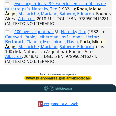
Aves argentinas : 30 especies emblemáticas de
nuestro país
.
Narosky, Tito
(1932-...);
Roda
,
Miguel
Ángel
;
Masariche, Mariano
;
Saibene, Eduardo
.
Buenos
Aires
:
Albatros
,
2018
.
U.I.
: DGL. ISBN: 9789502416281.
(M) TEXTO NO LITERARIO
100 aves argentinas
.
Narosky, Tito
(1932-...);
Canevari, Pablo
;
Leiberman, José
;
López, Héctor
;
Bertoratti, Claudia
;
Moschione, Flavio
;
Roda
,
Miguel
Ángel
;
Masariche, Mariano
;
Saibene, Eduardo
. (Los
100 de la Naturaleza Argentina).
Buenos Aires
:
Albatros
,
2018
.
U.I.
: DGL. ISBN: 9789502416274.
(M) TEXTO NO LITERARIO
Pérgamo OPAC Web