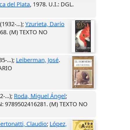
ca del Plata
,
1978
.
U.I.
: DGL.
(1932-...);
Yzurieta, Darío
068. (M) TEXTO NO
5-...);
Leiberman, José
.
RARIO
-...);
Roda, Miguel Ángel
;
BN: 9789502416281. (M) TEXTO NO
ertonatti, Claudio
;
López,