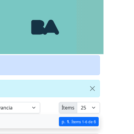
Ítems
p.
1
.
6
Ítems 1-6 de