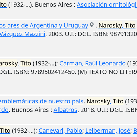
ito
(1932-...).
Buenos Aires
:
Asociación ornitológi
 los ares de Argentina y Uruguay
.
Narosky
,
Tito
Vázquez Mazzini
,
2003
.
U.I.
: DGL. ISBN: 9879132
arosky
,
Tito
(1932-...);
Carman, Raúl Leonardo
(193
 DGL. ISBN: 9789502412450. (M) TEXTO NO LITE
 emblemáticas de nuestro país
.
Narosky
,
Tito
(1932
rdo
.
Buenos Aires
:
Albatros
,
2018
.
U.I.
: DGL. IS
Tito
(1932-...);
Canevari, Pablo
;
Leiberman, José
;
B