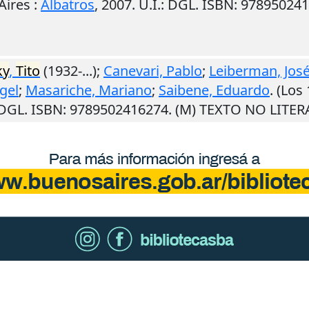
Aires
:
Albatros
,
2007
.
U.I.
: DGL. ISBN: 97895024
ky
,
Tito
(1932-...);
Canevari, Pablo
;
Leiberman, Jos
gel
;
Masariche, Mariano
;
Saibene, Eduardo
. (Los
 DGL. ISBN: 9789502416274. (M) TEXTO NO LITE