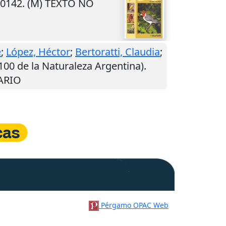
10142. (M) TEXTO NO
é
;
López, Héctor
;
Bertoratti, Claudia
;
 100 de la Naturaleza Argentina).
RARIO
Pérgamo OPAC Web