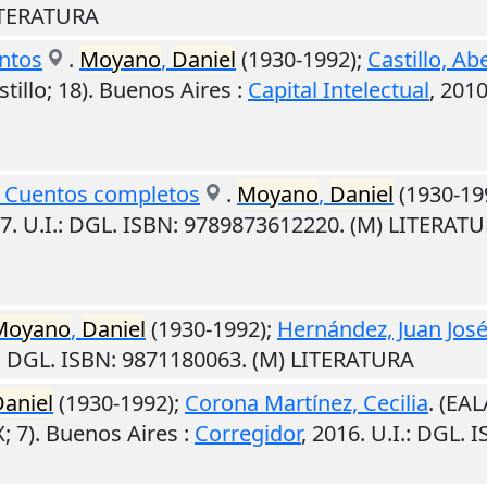
LITERATURA
entos
.
Moyano
,
Daniel
(1930-1992);
Castillo, Ab
tillo; 18).
Buenos Aires
:
Capital Intelectual
,
201
: Cuentos completos
.
Moyano
,
Daniel
(1930-19
7
.
U.I.
: DGL. ISBN: 9789873612220. (M) LITERAT
Moyano
,
Daniel
(1930-1992);
Hernández, Juan Jos
: DGL. ISBN: 9871180063. (M) LITERATURA
aniel
(1930-1992);
Corona Martínez, Cecilia
. (EA
; 7).
Buenos Aires
:
Corregidor
,
2016
.
U.I.
: DGL. 