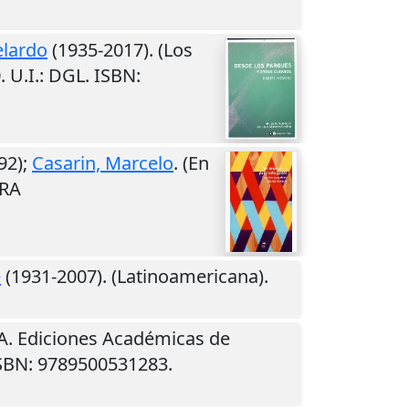
elardo
(1935-2017). (Los
0
.
U.I.
: DGL. ISBN:
92);
Casarin, Marcelo
. (En
URA
é
(1931-2007). (Latinoamericana).
LA. Ediciones Académicas de
ISBN: 9789500531283.