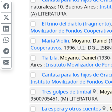
naturaleza; 10.
Buenos Aires
:
Insti
(A) LITERATURA
El trino del diablo (fragmento)
Movilizador de Fondos Cooperativ
María Violín
.
Moyano
,
Daniel
(
Cooperativos
,
1996
.
U.I.
: DGL. ISBN
Tía Lila
.
Moyano
,
Daniel
(1930-
Aires
:
Instituto Movilizador de Fo
Cantata para los hijos de Gra
Instituto Movilizador de Fondos Co
Tres golpes de timbal
.
Moy
9500705451. (M) LITERATURA
La espera y otros cuentos
.