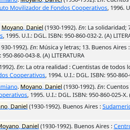
tuto Movilizador de Fondos Cooperativos
,
1996
.
U
.
Moyano
,
Daniel
(1930-1992).
En
: La solidaridad; 
os
,
1995
.
U.I.
: DGL. ISBN: 950-860-032-2. (A) LITE
1930-1992).
En
: Música y letras; 13.
Buenos Aires
: 950-860-043-8. (A) LITERATURA
1992).
En
: La otra realidad : Cuentistas de todos l
ndos Cooperativos
,
1994
.
U.I.
: DGL. ISBN: 950-860
cimiano
.
Moyano
,
Daniel
(1930-1992).
En
: Cuentos 
operativos
,
1995
.
U.I.
: DGL. ISBN: 950-860-025-X.
ano
,
Daniel
(1930-1992).
Buenos Aires
:
Sudameri
Moyano
,
Daniel
(1930-1992).
Buenos Aires
:
Centr