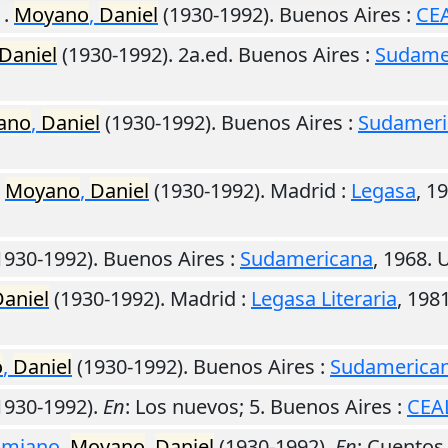
.
Moyano
,
Daniel
(1930-1992).
Buenos Aires
:
CE
Daniel
(1930-1992). 2a.ed.
Buenos Aires
:
Sudame
ano
,
Daniel
(1930-1992).
Buenos Aires
:
Sudameri
.
Moyano
,
Daniel
(1930-1992).
Madrid
:
Legasa
,
19
1930-1992).
Buenos Aires
:
Sudamericana
,
1968
.
U
aniel
(1930-1992).
Madrid
:
Legasa Literaria
,
198
o
,
Daniel
(1930-1992).
Buenos Aires
:
Sudamerica
1930-1992).
En
: Los nuevos; 5.
Buenos Aires
:
CEA
cimiano
.
Moyano
,
Daniel
(1930-1992).
En
: Cuentos 