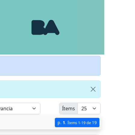
Ítems
p.
1
.
19
Ítems 1-19 de