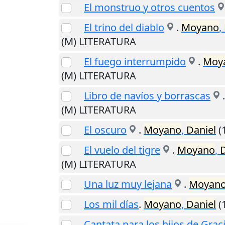
El monstruo y otros cuentos
El trino del diablo
.
Moyano
,
(M) LITERATURA
El fuego interrumpido
.
Moy
(M) LITERATURA
Libro de navíos y borrascas
(M) LITERATURA
El oscuro
.
Moyano
,
Daniel
(
El vuelo del tigre
.
Moyano
,
D
(M) LITERATURA
Una luz muy lejana
.
Moyan
Los mil días
.
Moyano
,
Daniel
(
Cantata para los hijos de Gra