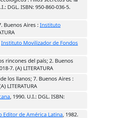
.I.
: DGL. ISBN: 950-860-036-5.
7.
Buenos Aires
:
Instituto
RATURA
:
Instituto Movilizador de Fondos
os rincones del país; 2.
Buenos
-018-7. (A) LITERATURA
de los llanos; 7.
Buenos Aires
:
 (A) LITERATURA
cana
,
1990
.
U.I.
: DGL. ISBN:
o Editor de América Latina
,
1982
.