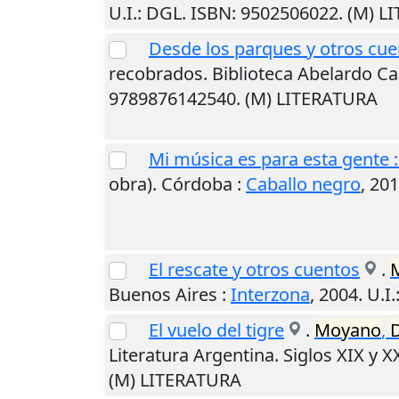
U.I.
: DGL. ISBN: 9502506022. (M) 
Desde los parques y otros cu
recobrados. Biblioteca Abelardo Cas
9789876142540. (M) LITERATURA
Mi música es para esta gente 
obra).
Córdoba
:
Caballo negro
,
201
El rescate y otros cuentos
.
Buenos Aires
:
Interzona
,
2004
.
U.I.
El vuelo del tigre
.
Moyano
,
D
Literatura Argentina. Siglos XIX y XX
(M) LITERATURA