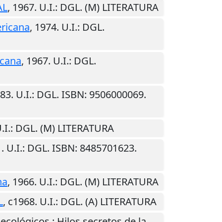
AL
,
1967
.
U.I.
: DGL. (M) LITERATURA
ricana
,
1974
.
U.I.
: DGL.
cana
,
1967
.
U.I.
: DGL.
83
.
U.I.
: DGL. ISBN: 9506000069.
.I.
: DGL. (M) LITERATURA
1
.
U.I.
: DGL. ISBN: 8485701623.
na
,
1966
.
U.I.
: DGL. (M) LITERATURA
L
,
c1968
.
U.I.
: DGL. (A) LITERATURA
ecológicos : Hilos secretos de la