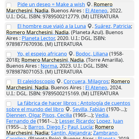
Pide un deseo = Make a wish
.
Romero
Marchesini
,
Nadia
.
Buenos Aires
:
El Ateneo
,
2022
.
U.I.
: DGL. ISBN: 9789500212779. (M) LITERATURA
El hombre que viajó a la Luna
.
Suárez, Patricia
;
Romero
Marchesini
,
Nadia
. (Planeta Azul).
Buenos
Aires
:
Planeta Lector
,
2020
.
U.I.
: DGL. ISBN:
9789877670936. (M) LITERATURA
Yo, el espejo africano
.
Bodoc, Liliana
(1958-
2018);
Romero
Marchesini
,
Nadia
. (Torre Amarilla).
Buenos Aires
:
Norma
,
2023
.
U.I.
: DGL. ISBN:
9789878071053. (M) LITERATURA
El caleidoscopio
.
Corcuera, Milagros
;
Romero
Marchesini
,
Nadia
.
Buenos Aires
:
El Ateneo
,
2024
.
U.I.
: DGL. ISBN: 9789500215169. (M) LITERATURA
La fábrica de hacer libros : Antología de cuentos
sobre el mundo del libro
.
Sevilla, Fabián
(1970-...);
Diennen, Olga
;
Pisos, Cecilia
(1965-...);
Vedia,
Fernando de
(1961-...);
Lesser, Ricardo
;
Lopez, Juan
(1955-...);
Barros, Diego F.
;
Paul, Lucía
;
Romero
Marchesini
,
Nadia
;
Santín, Alejandra
;
Zambrano,
Carolina
. (Planeta Rojo).
Buenos Aires
:
Planeta
,
2019
.