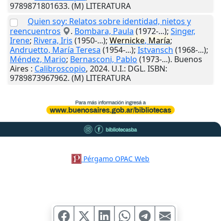
9789871801633. (M) LITERATURA
Quien soy: Relatos sobre identidad, nietos y
reencuentros
.
Bombara, Paula
(1972-...);
Singer,
Irene
;
Rivera, Iris
(1950-...);
Wernicke
,
María
;
Andruetto, María Teresa
(1954-...);
Istvansch
(1968-...);
Méndez, Mario
;
Bernasconi, Pablo
(1973-...).
Buenos
Aires
:
Calibroscopio
,
2024
.
U.I.
: DGL. ISBN:
9789873967962. (M) LITERATURA
Pérgamo OPAC Web