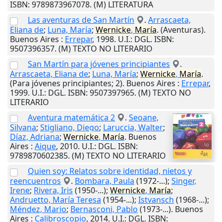
ISBN: 9789873967078. (M) LITERATURA
Las aventuras de San Martín
.
Arrascaeta,
Eliana de
;
Luna, María
;
Wernicke
,
María
. (Aventuras).
Buenos Aires
:
Errepar
,
1998
.
U.I.
: DGL. ISBN:
9507396357. (M) TEXTO NO LITERARIO
San Martín para jóvenes principiantes
.
Arrascaeta, Eliana de
;
Luna, María
;
Wernicke
,
María
.
(Para jóvenes principiantes; 2).
Buenos Aires
:
Errepar
,
1999
.
U.I.
: DGL. ISBN: 9507397965. (M) TEXTO NO
LITERARIO
Aventura matemática 2
.
Seoane,
Silvana
;
Stigliano, Diego
;
Laruccia, Walter
;
Díaz, Adriana
;
Wernicke
,
María
.
Buenos
Aires
:
Aique
,
2010
.
U.I.
: DGL. ISBN:
9789870602385. (M) TEXTO NO LITERARIO
Quien soy: Relatos sobre identidad, nietos y
reencuentros
.
Bombara, Paula
(1972-...);
Singer,
Irene
;
Rivera, Iris
(1950-...);
Wernicke
,
María
;
Andruetto, María Teresa
(1954-...);
Istvansch
(1968-...);
Méndez, Mario
;
Bernasconi, Pablo
(1973-...).
Buenos
Aires
:
Calibroscopio
,
2014
.
U.I.
: DGL. ISBN: