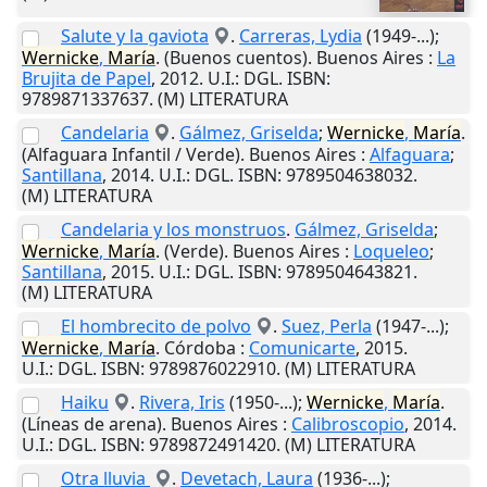
Salute y la gaviota
.
Carreras, Lydia
(1949-...);
Wernicke
,
María
. (Buenos cuentos).
Buenos Aires
:
La
Brujita de Papel
,
2012
.
U.I.
: DGL. ISBN:
9789871337637. (M) LITERATURA
Candelaria
.
Gálmez, Griselda
;
Wernicke
,
María
.
(Alfaguara Infantil / Verde).
Buenos Aires
:
Alfaguara
;
Santillana
,
2014
.
U.I.
: DGL. ISBN: 9789504638032.
(M) LITERATURA
Candelaria y los monstruos
.
Gálmez, Griselda
;
Wernicke
,
María
. (Verde).
Buenos Aires
:
Loqueleo
;
Santillana
,
2015
.
U.I.
: DGL. ISBN: 9789504643821.
(M) LITERATURA
El hombrecito de polvo
.
Suez, Perla
(1947-...);
Wernicke
,
María
.
Córdoba
:
Comunicarte
,
2015
.
U.I.
: DGL. ISBN: 9789876022910. (M) LITERATURA
Haiku
.
Rivera, Iris
(1950-...);
Wernicke
,
María
.
(Líneas de arena).
Buenos Aires
:
Calibroscopio
,
2014
.
U.I.
: DGL. ISBN: 9789872491420. (M) LITERATURA
Otra lluvia
.
Devetach, Laura
(1936-...);