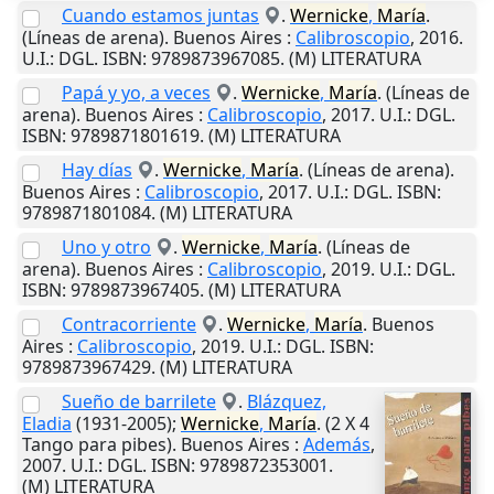
Cuando estamos juntas
.
Wernicke
,
María
.
(Líneas de arena).
Buenos Aires
:
Calibroscopio
,
2016
.
U.I.
: DGL. ISBN: 9789873967085. (M) LITERATURA
Papá y yo, a veces
.
Wernicke
,
María
. (Líneas de
arena).
Buenos Aires
:
Calibroscopio
,
2017
.
U.I.
: DGL.
ISBN: 9789871801619. (M) LITERATURA
Hay días
.
Wernicke
,
María
. (Líneas de arena).
Buenos Aires
:
Calibroscopio
,
2017
.
U.I.
: DGL. ISBN:
9789871801084. (M) LITERATURA
Uno y otro
.
Wernicke
,
María
. (Líneas de
arena).
Buenos Aires
:
Calibroscopio
,
2019
.
U.I.
: DGL.
ISBN: 9789873967405. (M) LITERATURA
Contracorriente
.
Wernicke
,
María
.
Buenos
Aires
:
Calibroscopio
,
2019
.
U.I.
: DGL. ISBN:
9789873967429. (M) LITERATURA
Sueño de barrilete
.
Blázquez,
Eladia
(1931-2005);
Wernicke
,
María
. (2 X 4
Tango para pibes).
Buenos Aires
:
Además
,
2007
.
U.I.
: DGL. ISBN: 9789872353001.
(M) LITERATURA