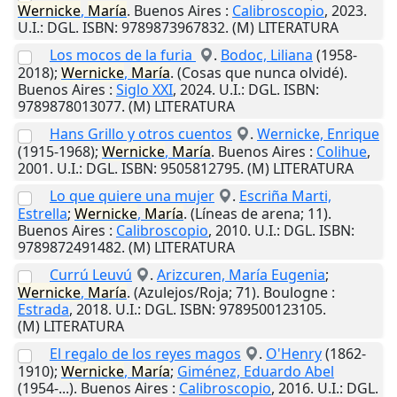
Wernicke
,
María
.
Buenos Aires
:
Calibroscopio
,
2023
.
U.I.
: DGL. ISBN: 9789873967832. (M) LITERATURA
Los mocos de la furia
.
Bodoc, Liliana
(1958-
2018);
Wernicke
,
María
. (Cosas que nunca olvidé).
Buenos Aires
:
Siglo XXI
,
2024
.
U.I.
: DGL. ISBN:
9789878013077. (M) LITERATURA
Hans Grillo y otros cuentos
.
Wernicke, Enrique
(1915-1968);
Wernicke
,
María
.
Buenos Aires
:
Colihue
,
2001
.
U.I.
: DGL. ISBN: 9505812795. (M) LITERATURA
Lo que quiere una mujer
.
Escriña Marti,
Estrella
;
Wernicke
,
María
. (Líneas de arena; 11).
Buenos Aires
:
Calibroscopio
,
2010
.
U.I.
: DGL. ISBN:
9789872491482. (M) LITERATURA
Currú Leuvú
.
Arizcuren, María Eugenia
;
Wernicke
,
María
. (Azulejos/Roja; 71).
Boulogne
:
Estrada
,
2018
.
U.I.
: DGL. ISBN: 9789500123105.
(M) LITERATURA
El regalo de los reyes magos
.
O'Henry
(1862-
1910);
Wernicke
,
María
;
Giménez, Eduardo Abel
(1954-...).
Buenos Aires
:
Calibroscopio
,
2016
.
U.I.
: DGL.