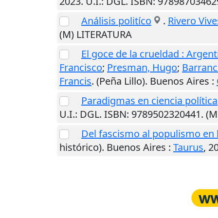
2023
.
U.I.
: DGL. ISBN: 9789870346
Análisis politíco
.
Rivero Viv
(M) LITERATURA
El goce de la crueldad : Argen
Francisco
;
Presman, Hugo
;
Barranc
Francis
. (Peña Lillo).
Buenos Aires
:
Paradigmas en ciencia política
U.I.
: DGL. ISBN: 9789502320441. (
Del fascismo al populismo en l
histórico).
Buenos Aires
:
Taurus
,
2