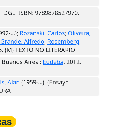
.
: DGL. ISBN: 9789878527970.
92-...);
Rozanski, Carlos
;
Oliveira,
;
Grande, Alfredo
;
Rosemberg,
6. (M) TEXTO NO LITERARIO
.
Buenos Aires
:
Eudeba
,
2012
.
ls, Alan
(1959-...). (Ensayo
TURA