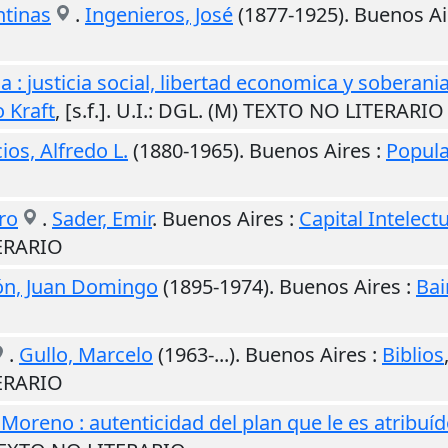
ntinas
.
Ingenieros, José
(1877-1925).
Buenos Ai
: justicia social, libertad economica y soberania
 Kraft
,
[s.f.]
.
U.I.
: DGL. (M) TEXTO NO LITERARIO
ios, Alfredo L.
(1880-1965).
Buenos Aires
:
Popula
uro
.
Sader, Emir
.
Buenos Aires
:
Capital Intelect
ERARIO
ón, Juan Domingo
(1895-1974).
Buenos Aires
:
Bai
.
Gullo, Marcelo
(1963-...).
Buenos Aires
:
Biblios
ERARIO
 Moreno : autenticidad del plan que le es atribuí