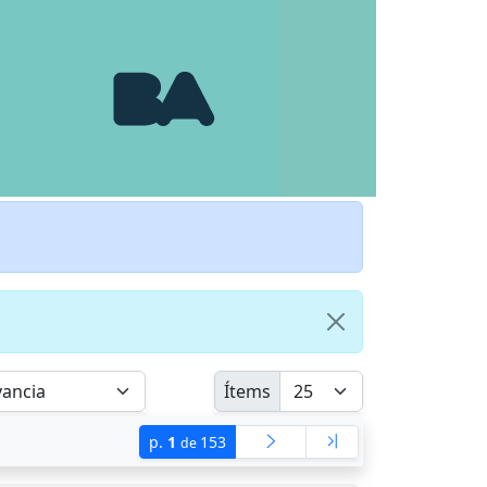
Ítems
p.
1
153
de