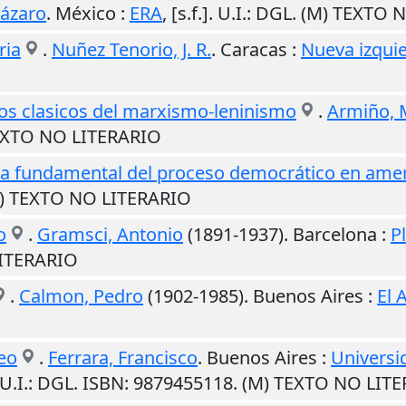
Lázaro
.
México
:
ERA
,
[s.f.]
.
U.I.
: DGL. (M) TEXTO 
ria
.
Nuñez Tenorio, J. R.
.
Caracas
:
Nueva izqui
 los clasicos del marxismo-leninismo
.
Armiño, 
TEXTO NO LITERARIO
tapa fundamental del proceso democrático en amer
M) TEXTO NO LITERARIO
o
.
Gramsci, Antonio
(1891-1937).
Barcelona
:
P
LITERARIO
.
Calmon, Pedro
(1902-1985).
Buenos Aires
:
El 
eo
.
Ferrara, Francisco
.
Buenos Aires
:
Universi
U.I.
: DGL. ISBN: 9879455118. (M) TEXTO NO LIT