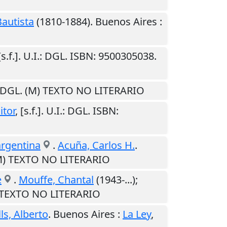
Bautista
(1810-1884).
Buenos Aires
:
[s.f.]
.
U.I.
: DGL. ISBN: 9500305038.
 DGL. (M) TEXTO NO LITERARIO
itor
,
[s.f.]
.
U.I.
: DGL. ISBN:
argentina
.
Acuña, Carlos H.
.
(M) TEXTO NO LITERARIO
e
.
Mouffe, Chantal
(1943-...);
) TEXTO NO LITERARIO
ls, Alberto
.
Buenos Aires
:
La Ley
,