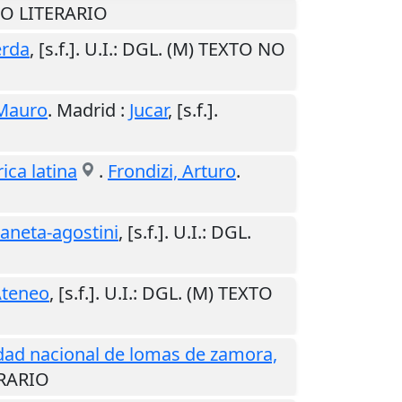
NO LITERARIO
erda
,
[s.f.]
.
U.I.
: DGL. (M) TEXTO NO
Mauro
.
Madrid
:
Jucar
,
[s.f.]
.
ica latina
.
Frondizi, Arturo
.
laneta-agostini
,
[s.f.]
.
U.I.
: DGL.
Ateneo
,
[s.f.]
.
U.I.
: DGL. (M) TEXTO
dad nacional de lomas de zamora,
ERARIO