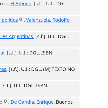
res
:
El Ateneo
,
[s.f.]
.
U.I.
: DGL.
 politica
.
Valenzuela, Rodolfo
res Argentinas
,
[s.f.]
.
U.I.
: DGL.
ual
,
[s.f.]
.
U.I.
: DGL. ISBN:
res
,
[s.f.]
.
U.I.
: DGL. (M) TEXTO NO
,
[s.f.]
.
U.I.
: DGL. ISBN:
do
.
De Gandía, Enrique
.
Buenos