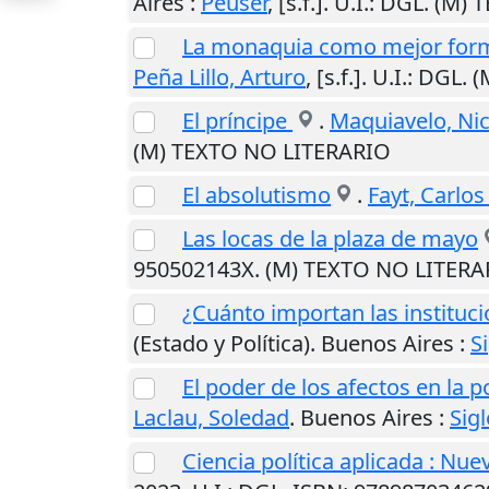
Aires
:
Peuser
,
[s.f.]
.
U.I.
: DGL. (M)
La monaquia como mejor form
Peña Lillo, Arturo
,
[s.f.]
.
U.I.
: DGL. 
El príncipe
.
Maquiavelo, Ni
(M) TEXTO NO LITERARIO
El absolutismo
.
Fayt, Carlos 
Las locas de la plaza de mayo
950502143X. (M) TEXTO NO LITERA
¿Cuánto importan las instituci
(Estado y Política).
Buenos Aires
:
S
El poder de los afectos en la p
Laclau, Soledad
.
Buenos Aires
:
Sigl
Ciencia política aplicada : Nu