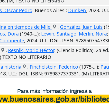
296. (M) TEXTO NO LITERARIO
es, Oscar Pedro
.
Buenos Aires
:
Dunken
,
2023
.
U.I
tina en tiempos de Milei
.
González, Juan Luis
(19
os, Dora
(1940-...);
Lewin, Santiago
;
Merlin, Nora
Continente
,
2024
.
U.I.
: DGL. ISBN: 978950754783
.
Resnik, Mario Héctor
. (Ciencia Política). 2a ed
M) TEXTO NO LITERARIO
a historia
.
Finchelstein, Federico
(1975-...);
Pau
018
.
U.I.
: DGL. ISBN: 9789877370331. (M) LITERA