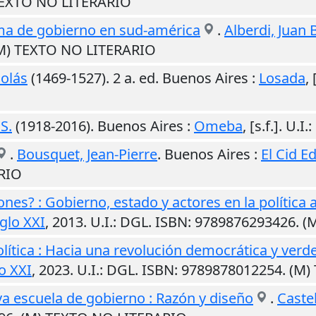
 TEXTO NO LITERARIO
a de gobierno en sud-américa
.
Alberdi, Juan 
(M) TEXTO NO LITERARIO
colás
(1469-1527). 2 a. ed.
Buenos Aires
:
Losada
,
S.
(1918-2016).
Buenos Aires
:
Omeba
,
[s.f.]
.
U.I.
:
.
Bousquet, Jean-Pierre
.
Buenos Aires
:
El Cid Ed
RIO
ones? : Gobierno, estado y actores en la política 
iglo XXI
,
2013
.
U.I.
: DGL. ISBN: 9789876293426. 
olítica : Hacia una revolución democrática y verd
o XXI
,
2023
.
U.I.
: DGL. ISBN: 9789878012254. (M
eva escuela de gobierno : Razón y diseño
.
Castel