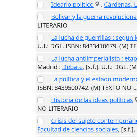
Ideario político
.
Cárdenas, 
Bolivar y la guerra revoluciona
LITERARIO
La lucha de guerrillas : segun
U.I.
: DGL. ISBN: 8433410679. (M) 
La lucha antiimperialista : e
Madrid
:
Debate
,
[s.f.]
.
U.I.
: DGL. (
La política y el estado modern
ISBN: 8439500742. (M) TEXTO NO 
Historia de las ideas políticas
NO LITERARIO
Crisis del sujeto contemporán
Facultad de ciencias sociales
,
[s.f.]
.