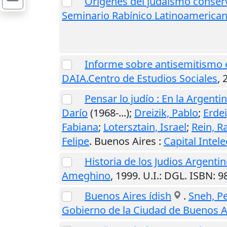
Origenes del judaísmo conserv
Seminario Rabínico Latinoamerica
Informe sobre antisemitismo e
DAIA.Centro de Estudios Sociales
,
Pensar lo judío : En la Argentin
Darío
(1968-...);
Dreizik, Pablo
;
Erdei
Fabiana
;
Lotersztain, Israel
;
Rein, R
Felipe
.
Buenos Aires
:
Capital Intele
Historia de los Judios Argenti
Ameghino
,
1999
.
U.I.
: DGL. ISBN: 
Buenos Aires ídish
.
Sneh, Pe
Gobierno de la Ciudad de Buenos A