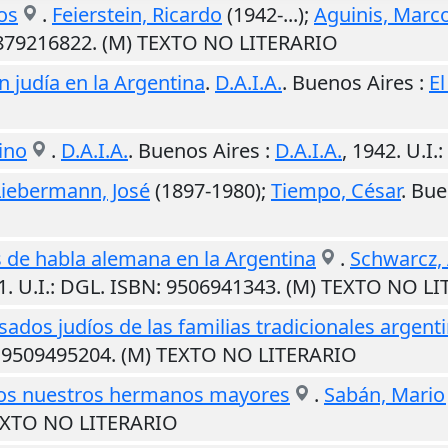
os
.
Feierstein, Ricardo
(1942-...);
Aguinis, Marc
9879216822. (M) TEXTO NO LITERARIO
 judía en la Argentina
.
D.A.I.A.
.
Buenos Aires
:
El
ino
.
D.A.I.A.
.
Buenos Aires
:
D.A.I.A.
,
1942
.
U.I.
Liebermann, José
(1897-1980);
Tiempo, César
.
Bue
íos de habla alemana en la Argentina
.
Schwarcz, 
1
.
U.I.
: DGL. ISBN: 9506941343. (M) TEXTO NO L
sados judíos de las familias tradicionales argent
: 9509495204. (M) TEXTO NO LITERARIO
reos nuestros hermanos mayores
.
Sabán, Mario 
TEXTO NO LITERARIO