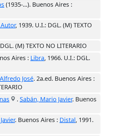
os
(1935-...).
Buenos Aires
:
 Autor
,
1939
.
U.I.
: DGL. (M) TEXTO
: DGL. (M) TEXTO NO LITERARIO
nos Aires
:
Libra
,
1966
.
U.I.
: DGL.
Alfredo José
. 2a.ed.
Buenos Aires
:
ITERARIO
inas
.
Sabán, Mario Javier
.
Buenos
Javier
.
Buenos Aires
:
Distal
,
1991
.