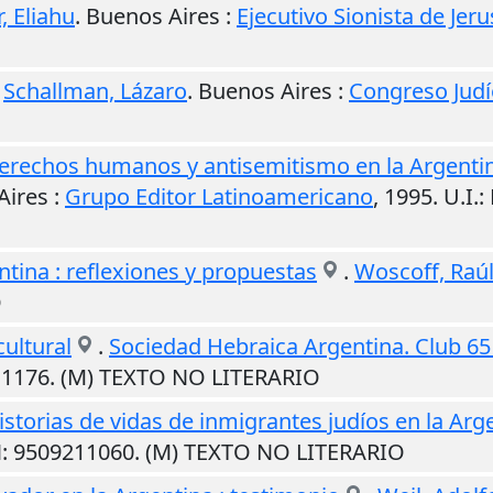
, Eliahu
.
Buenos Aires
:
Ejecutivo Sionista de Jer
.
Schallman, Lázaro
.
Buenos Aires
:
Congreso Judí
: Derechos humanos y antisemitismo en la Argen
Aires
:
Grupo Editor Latinoamericano
,
1995
.
U.I.
:
tina : reflexiones y propuestas
.
Woscoff, Raúl
O
cultural
.
Sociedad Hebraica Argentina. Club 65
11176. (M) TEXTO NO LITERARIO
istorias de vidas de inmigrantes judíos en la Arg
N: 9509211060. (M) TEXTO NO LITERARIO