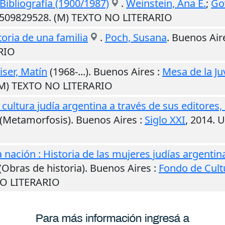
Bibliografía (1900/1987)
.
Weinstein, Ana E.
;
Go
 9509829528. (M) TEXTO NO LITERARIO
toria de una familia
.
Poch, Susana
.
Buenos Air
RIO
ser, Matín
(1968-...).
Buenos Aires
:
Mesa de la Ju
(M) TEXTO NO LITERARIO
La cultura judía argentina a través de sus editores
 (Metamorfosis).
Buenos Aires
:
Siglo XXI
,
2014
.
U
 nación : Historia de las mujeres judías argenti
 (Obras de historia).
Buenos Aires
:
Fondo de Cul
NO LITERARIO