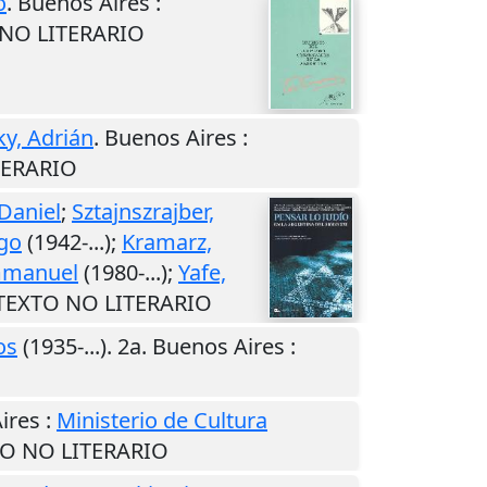
o
.
Buenos Aires
:
O NO LITERARIO
ky, Adrián
.
Buenos Aires
:
ITERARIO
Daniel
;
Sztajnszrajber,
ago
(1942-...);
Kramarz,
mmanuel
(1980-...);
Yafe,
) TEXTO NO LITERARIO
os
(1935-...). 2a.
Buenos Aires
:
ires
:
Ministerio de Cultura
XTO NO LITERARIO