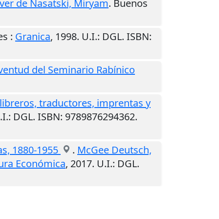
ver de Nasatski, Miryam
.
Buenos
es
:
Granica
,
1998
.
U.I.
: DGL. ISBN:
ventud del Seminario Rabínico
, libreros, traductores, imprentas y
.I.
: DGL. ISBN: 9789876294362.
nas, 1880-1955
.
McGee Deutsch,
tura Económica
,
2017
.
U.I.
: DGL.