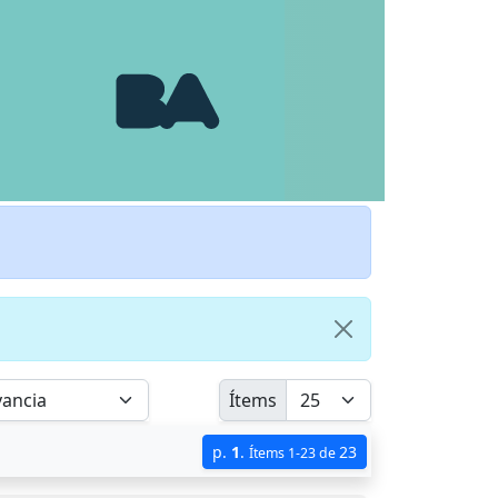
Ítems
p.
1
.
23
Ítems 1-23 de