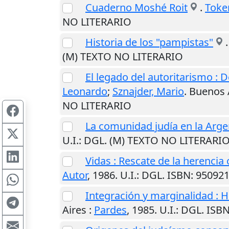
Cuaderno Moshé Roit
.
Toker
NO LITERARIO
Historia de los "pampistas"
(M) TEXTO NO LITERARIO
El legado del autoritarismo 
Leonardo
;
Sznajder, Mario
.
Buenos 
NO LITERARIO
La comunidad judía en la Argen
U.I.
: DGL. (M) TEXTO NO LITERARI
Vidas : Rescate de la herencia 
Autor
,
1986
.
U.I.
: DGL. ISBN: 95092
Integración y marginalidad : H
Aires
:
Pardes
,
1985
.
U.I.
: DGL. ISB