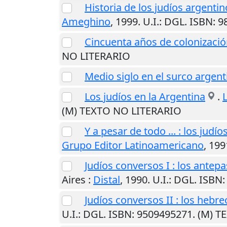
Historia de los judíos argentin
Ameghino
,
1999
.
U.I.
: DGL. ISBN: 
Cincuenta años de colonización
NO LITERARIO
Medio siglo en el surco argent
Los judíos en la Argentina
.
(M) TEXTO NO LITERARIO
Y a pesar de todo ... : los jud
Grupo Editor Latinoamericano
,
199
Judíos conversos I : los antepa
Aires
:
Distal
,
1990
.
U.I.
: DGL. ISBN
Judíos conversos II : los heb
U.I.
: DGL. ISBN: 9509495271. (M) 