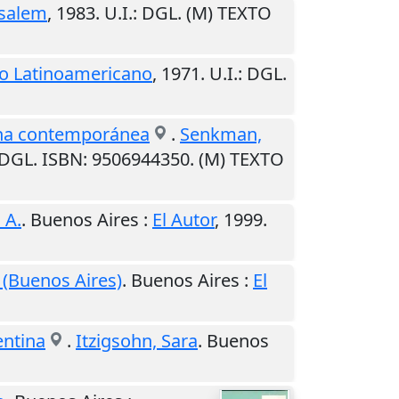
usalem
,
1983
.
U.I.
: DGL. (M) TEXTO
o Latinoamericano
,
1971
.
U.I.
: DGL.
tina contemporánea
.
Senkman,
 DGL. ISBN: 9506944350. (M) TEXTO
 A.
.
Buenos Aires
:
El Autor
,
1999
.
 (Buenos Aires)
.
Buenos Aires
:
El
entina
.
Itzigsohn, Sara
.
Buenos