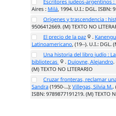
Escritores judeos-argentinos : 
Aires
:
Milá
,
1994
.
U.I.
: DGL. ISBN:
Orígenes y trascendencia : his
9506412669. (M) TEXTO NO LITERA
El precio de la paz
.
Kanengui
Latinoamericano
,
(19--)
.
U.I.
: DGL. 
Una historia del libro judío : 
bibliotecas
.
Dujovne, Alejandro
.
(M) TEXTO NO LITERARIO
Cruzar fronteras, reclamar una
Sandra
(1950-...);
Villegas, Silvia M.
.
ISBN: 9789877191219. (M) TEXTO 