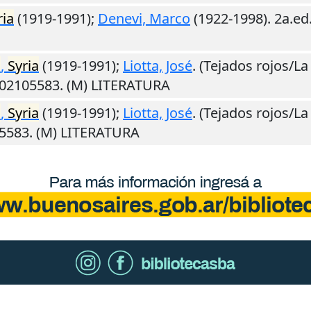
ria
(1919-1991);
Denevi, Marco
(1922-1998). 2a.ed
i
,
Syria
(1919-1991);
Liotta, José
. (Tejados rojos/La
502105583. (M) LITERATURA
i
,
Syria
(1919-1991);
Liotta, José
. (Tejados rojos/La
05583. (M) LITERATURA