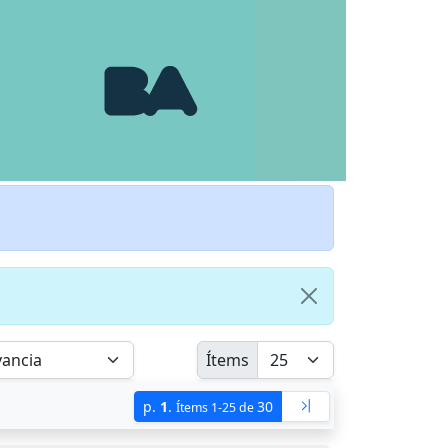
Ítems
p.
1
.
30
Ítems 1-25 de