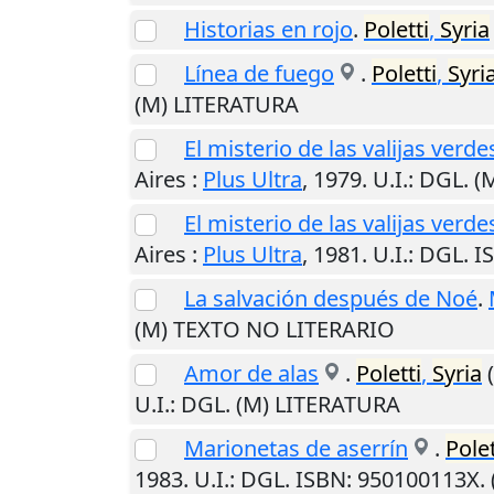
Historias en rojo
.
Poletti
,
Syria
Línea de fuego
.
Poletti
,
Syri
(M) LITERATURA
El misterio de las valijas verde
Aires
:
Plus Ultra
,
1979
.
U.I.
: DGL. 
El misterio de las valijas verde
Aires
:
Plus Ultra
,
1981
.
U.I.
: DGL. 
La salvación después de Noé
.
(M) TEXTO NO LITERARIO
Amor de alas
.
Poletti
,
Syria
(
U.I.
: DGL. (M) LITERATURA
Marionetas de aserrín
.
Polet
1983
.
U.I.
: DGL. ISBN: 950100113X.