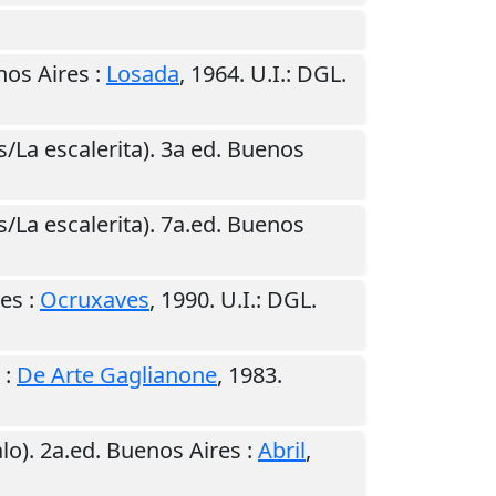
os Aires
:
Losada
,
1964
.
U.I.
: DGL.
s/La escalerita). 3a ed.
Buenos
s/La escalerita). 7a.ed.
Buenos
res
:
Ocruxaves
,
1990
.
U.I.
: DGL.
:
De Arte Gaglianone
,
1983
.
lo). 2a.ed.
Buenos Aires
:
Abril
,