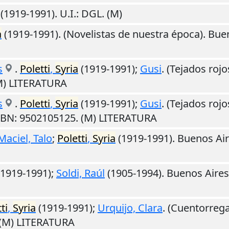
(1919-1991).
U.I.
: DGL. (M)
a
(1919-1991). (Novelistas de nuestra época).
Buen
s
.
Poletti
,
Syria
(1919-1991);
Gusi
. (Tejados rojo
(M) LITERATURA
s
.
Poletti
,
Syria
(1919-1991);
Gusi
. (Tejados rojo
ISBN: 9502105125. (M) LITERATURA
Maciel, Talo
;
Poletti
,
Syria
(1919-1991).
Buenos Ai
1919-1991);
Soldi, Raúl
(1905-1994).
Buenos Aires
ti
,
Syria
(1919-1991);
Urquijo, Clara
. (Cuentorrega
 (M) LITERATURA