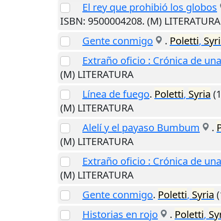
El rey que prohibió los globos
ISBN: 9500004208. (M) LITERATURA
Gente conmigo
.
Poletti
,
Syr
Extraño oficio : Crónica de un
(M) LITERATURA
Línea de fuego
.
Poletti
,
Syria
(1
(M) LITERATURA
Alelí y el payaso Bumbum
.
P
(M) LITERATURA
Extraño oficio : Crónica de un
(M) LITERATURA
Gente conmigo
.
Poletti
,
Syria
(
Historias en rojo
.
Poletti
,
Sy