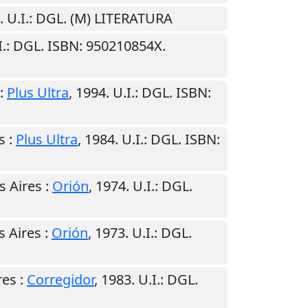
.
U.I.
: DGL. (M) LITERATURA
I.
: DGL. ISBN: 950210854X.
:
Plus Ultra
,
1994
.
U.I.
: DGL. ISBN:
s
:
Plus Ultra
,
1984
.
U.I.
: DGL. ISBN:
 Aires
:
Orión
,
1974
.
U.I.
: DGL.
 Aires
:
Orión
,
1973
.
U.I.
: DGL.
res
:
Corregidor
,
1983
.
U.I.
: DGL.